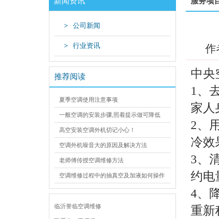
新闻资讯
服务项
>
公司新闻
>
行业资讯
作
中央
推荐阅读
1、
夏季空调使用注意事项
家人
一般空调的安装步骤,照着提示做可降低
2、
施工返工率
高空安装空调外机切记小心！
冷效
空调外机噪音大的原因及解决方法
3、
老师傅传授空调维修方法
约电
空调维修过程中的抽真空及加液如何操作
4、
临沂誉临空调维修
重新